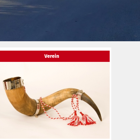
t unser Gebot
euerwehr Neukirchen a. Inn 
Verein