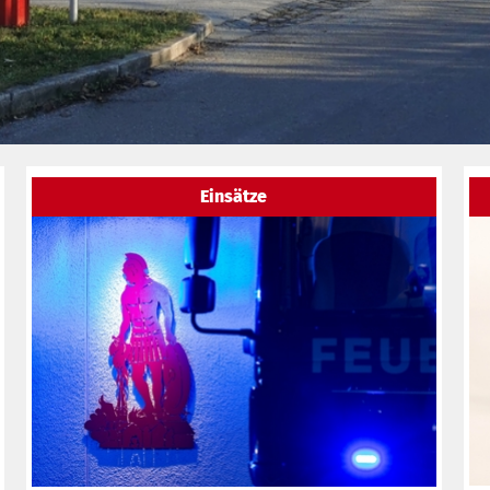
Helfen in Not is
Freiwillige F
Einsätze