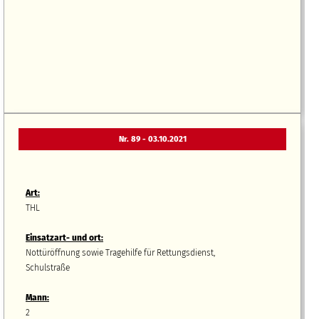
Nr. 89 - 03.10.2021
Art:
THL
Einsatzart- und ort:
Nottüröffnung sowie Tragehilfe für Rettungsdienst,
Schulstraße
Mann:
2