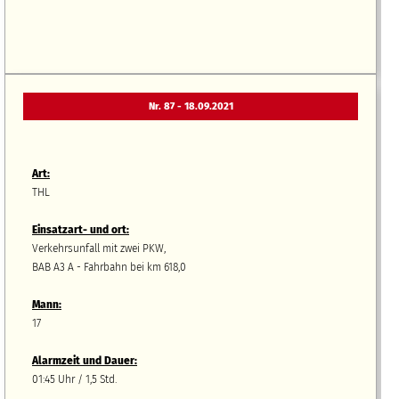
Nr. 87 - 18.09.2021
Art:
THL
Einsatzart- und ort:
Verkehrsunfall mit zwei PKW,
BAB A3 A - Fahrbahn bei km 618,0
Mann:
17
Alarmzeit und Dauer:
01:45 Uhr / 1,5 Std.