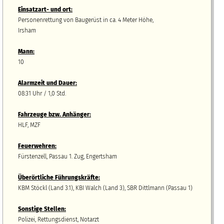
Einsatzart- und ort:
Personenrettung von Baugerüst in ca. 4 Meter Höhe,
Irsham
Mann:
10
Alarmzeit und Dauer:
08:31 Uhr / 1,0 Std.
Fahrzeuge bzw.
A
nhänger
:
HLF, MZF
Feuerwehren:
Fürstenzell, Passau 1. Zug, Engertsham
Überörtliche Führungskräfte:
KBM Stöckl (Land 3.1), KBI Walch (Land 3), SBR Dittlmann (Passau 1)
Sonstige Stellen:
Polizei, Rettungsdienst, Notarzt