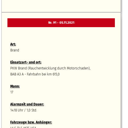
Nr. 91 - 05.11.2021
Art:
Brand
Einsatzart- und ort:
PKW Brand (Rauchentwicklung durch Motorschaden),
BAB A3 A - Fahrbahn bei km 615,0
Mann:
17
Alarmzeit und Dauer:
14:18 Uhr / 1,0 Std.
Fahrzeuge bzw.
A
nhänger
: