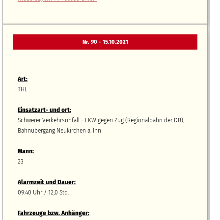
Nr. 90 - 15.10.2021
Art:
THL
Einsatzart- und ort:
Schwerer Verkehrsunfall - LKW gegen Zug (Regionalbahn der DB),
Bahnübergang Neukirchen a. Inn
Mann:
23
Alarmzeit und Dauer:
09:40 Uhr / 12,0 Std.
Fahrzeuge bzw.
A
nhänger
: