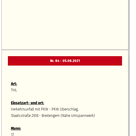
Nr. 84 - 05.08.2021
Art:
THL
Einsatzart- und ort:
Verkehrsunfall mit PKW - PKW Überschlag,
Staatsstraße 2618 - Breitengern (Nähe Umspannwerk)
Mann:
17