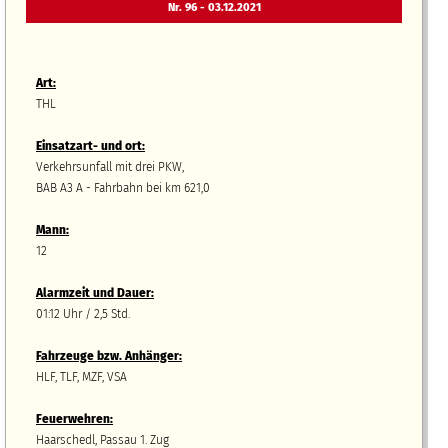
Nr. 96 - 03.12.2021
Art:
THL
Einsatzart- und ort:
Verkehrsunfall mit drei PKW,
BAB A3 A - Fahrbahn bei km 621,0
Mann:
12
Alarmzeit und Dauer:
01:12 Uhr / 2,5 Std.
Fahrzeuge bzw.
A
nhänger
:
HLF, TLF, MZF, VSA
Feuerwehren:
Haarschedl, Passau 1. Zug