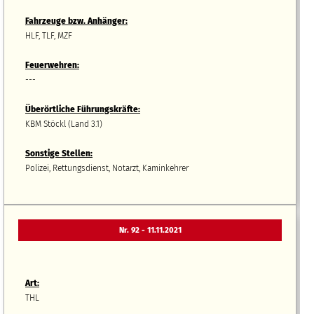
Fahrzeuge bzw.
A
nhänger
:
HLF, TLF, MZF
Feuerwehren:
---
Überörtliche Führungskräfte:
KBM Stöckl (Land 3.1)
Sonstige Stellen:
Polizei, Rettungsdienst, Notarzt, Kaminkehrer
Nr. 92 - 11.11.2021
Art:
THL