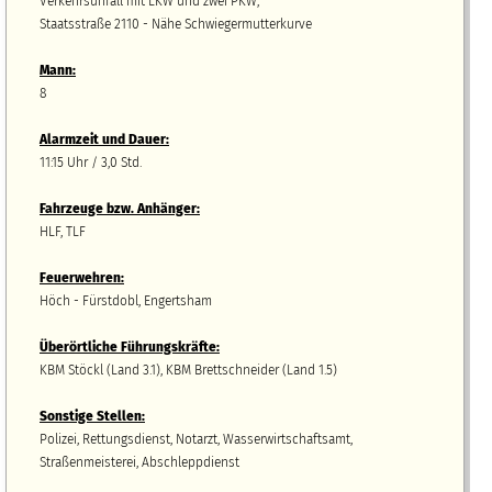
Verkehrsunfall mit LKW und zwei PKW,
Staatsstraße 2110 - Nähe Schwiegermutterkurve
Mann:
8
Alarmzeit und Dauer:
11:15 Uhr / 3,0 Std.
Fahrzeuge bzw.
A
nhänger
:
HLF, TLF
Feuerwehren:
Höch - Fürstdobl, Engertsham
Überörtliche Führungskräfte:
KBM Stöckl (Land 3.1), KBM Brettschneider (Land 1.5)
Sonstige Stellen:
Polizei, Rettungsdienst, Notarzt, Wasserwirtschaftsamt,
Straßenmeisterei, Abschleppdienst