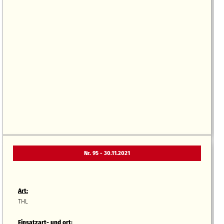
Nr. 95 - 30.11.2021
Art:
THL
Einsatzart- und ort: