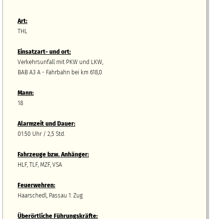
Art:
THL
Einsatzart- und ort:
Verkehrsunfall mit PKW und LKW,
BAB A3 A - Fahrbahn bei km 618,0
Mann:
18
Alarmzeit und Dauer:
01:50 Uhr / 2,5 Std.
Fahrzeuge bzw.
A
nhänger
:
HLF, TLF, MZF, VSA
Feuerwehren:
Haarschedl, Passau 1. Zug
Überörtliche Führungskräfte: