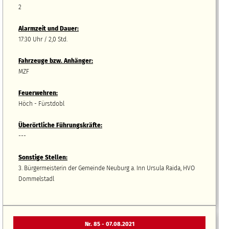
2
Alarmzeit und Dauer:
17:30 Uhr / 2,0 Std.
Fahrzeuge bzw.
A
nhänger
:
MZF
Feuerwehren:
Höch - Fürstdobl
Überörtliche Führungskräfte:
---
Sonstige Stellen:
3. Bürgermeisterin der Gemeinde Neuburg a. Inn Ursula Raida, HVO
Dommelstadl
Nr. 85 - 07.08.2021