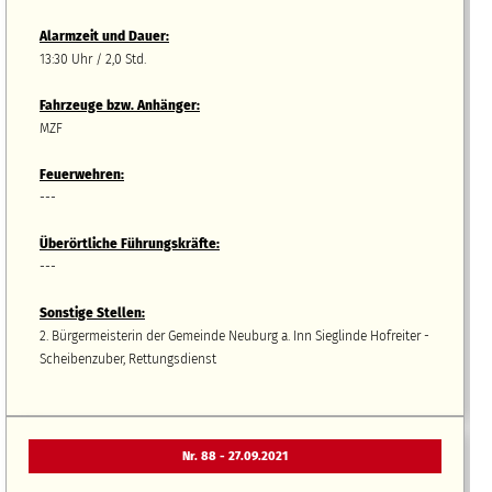
Alarmzeit und Dauer:
13:30 Uhr / 2,0 Std.
Fahrzeuge bzw.
A
nhänger
:
MZF
Feuerwehren:
---
Überörtliche Führungskräfte:
---
Sonstige Stellen:
2. Bürgermeisterin der Gemeinde Neuburg a. Inn Sieglinde Hofreiter -
Scheibenzuber, Rettungsdienst
Nr. 88 - 27.09.2021