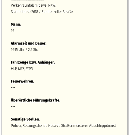
Verkehrsunfall mit zwei PKW,
Staatsstraße 2618 / Fürstenzeller Straße
Mann:
16
Alarmzeit und Dauer:
16:15 Uhr / 2,5 Std.
Fahrzeuge bzw.
A
nhänger
:
HLF, MZF, MTW
Feuerwehren:
---
Überörtliche Führungskräfte:
---
Sonstige Stellen:
Polizei, Rettungsdienst, Notarzt, Straßenmeisterei, Abschleppdienst