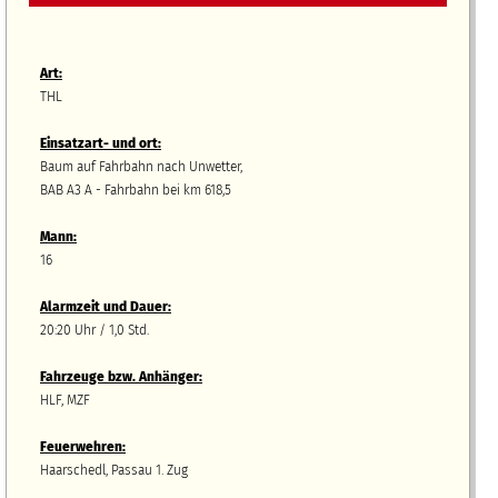
Art:
THL
Einsatzart- und ort:
Baum auf Fahrbahn nach Unwetter,
BAB A3 A - Fahrbahn bei km 618,5
Mann:
16
Alarmzeit und Dauer:
20:20 Uhr / 1,0 Std.
Fahrzeuge bzw.
A
nhänger
:
HLF, MZF
Feuerwehren:
Haarschedl, Passau 1. Zug