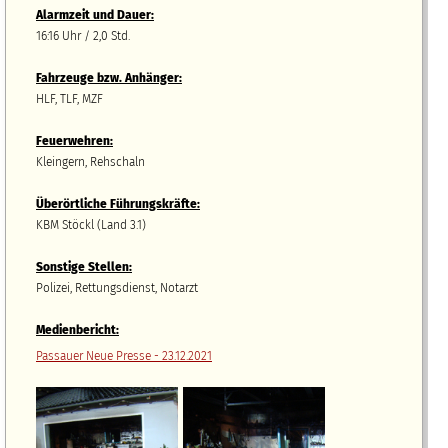
Alarmzeit und Dauer:
16:16 Uhr / 2,0 Std.
Fahrzeuge bzw.
A
nhänger
:
HLF, TLF, MZF
Feuerwehren:
Kleingern, Rehschaln
Überörtliche Führungskräfte:
KBM Stöckl (Land 3.1)
Sonstige Stellen:
Polizei, Rettungsdienst, Notarzt
Medienbericht:
Passauer Neue Presse - 23.12.2021