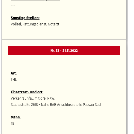
---
Sonstige Stellen:
Polizei, Rettungsdienst, Notarzt
Nr. 33 - 21.11.2022
Art:
THL
Einsatzart- und ort:
Verkehrsunfall mit drei PKW,
Staatsstraße 2618 - Nähe BAB Anschlussstelle Passau Süd
Mann:
18