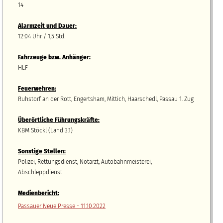
14
Alarmzeit und Dauer:
12:04 Uhr / 1,5 Std.
Fahrzeuge bzw.
A
nhänger
:
HLF
Feuerwehren:
Ruhstorf an der Rott, Engertsham, Mittich, Haarschedl, Passau 1. Zug
Überörtliche Führungskräfte:
KBM Stöckl (Land 3.1)
Sonstige Stellen:
Polizei, Rettungsdienst, Notarzt, Autobahnmeisterei,
Abschleppdienst
Medienbericht:
Passauer Neue Presse - 11.10.2022