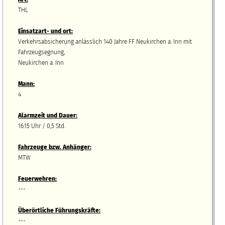
THL
Einsatzart- und ort:
Verkehrsabsicherung anlässlich 140 Jahre FF Neukirchen a. Inn mit
Fahrzeugsegnung,
Neukirchen a. Inn
Mann:
4
Alarmzeit und Dauer:
16:15 Uhr / 0,5 Std.
Fahrzeuge bzw.
A
nhänger
:
MTW
Feuerwehren:
---
Überörtliche Führungskräfte:
---