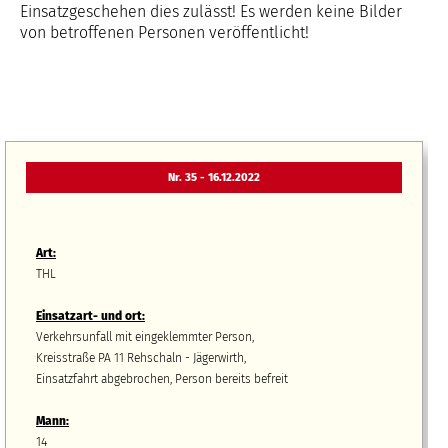
Einsatzgeschehen dies zulässt! Es werden keine Bilder
von betroffenen Personen veröffentlicht!
Nr. 35 - 16.12.2022
Art:
THL
Einsatzart- und ort:
Verkehrsunfall mit eingeklemmter Person,
Kreisstraße PA 11 Rehschaln - Jägerwirth,
Einsatzfahrt abgebrochen, Person bereits befreit
Mann:
14