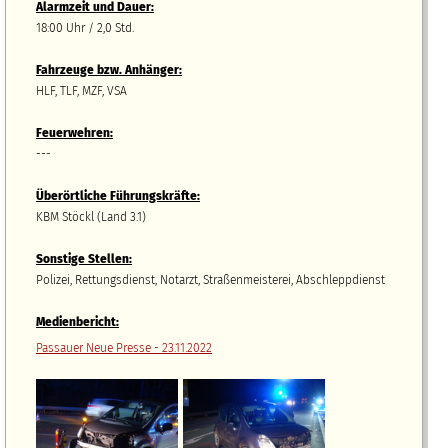
Alarmzeit und Dauer:
18:00 Uhr / 2,0 Std.
Fahrzeuge bzw.
A
nhänger
:
HLF, TLF, MZF, VSA
Feuerwehren:
---
Überörtliche Führungskräfte:
KBM Stöckl (Land 3.1)
Sonstige Stellen:
Polizei, Rettungsdienst, Notarzt, Straßenmeisterei, Abschleppdienst
Medienbericht:
Passauer Neue Presse - 23.11.2022