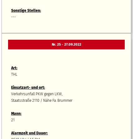
Sonstige Stellen:
---
Nr. 25 - 27.09.2022
Art:
THL
Einsatzart- und ort:
Verkehrsunfall PKW gegen LKW,
Staatsstraße 2110 / Nähe Fa. Brummer
Mann:
21
Alarmzeit und Dauer: