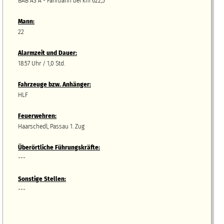
BAB A3 A - Fahrbahn bei km 622,5
Mann:
22
Alarmzeit und Dauer:
18:57 Uhr / 1,0 Std.
Fahrzeuge bzw.
A
nhänger
:
HLF
Feuerwehren:
Haarschedl, Passau 1. Zug
Überörtliche Führungskräfte:
---
Sonstige Stellen:
---