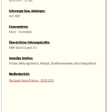
05:10 Uhr / 1,5 Std.
Fahrzeuge bzw.
A
nhänger
:
HLF, MZF
Feuerwehren:
Höch - Fürstdobl
Überörtliche Führungskräfte:
KBM Stöckl (Land 3.1)
Sonstige Stellen:
Polizei, Rettungsdienst, Notarzt, Straßenmeisterei, Abschleppdienst
Medienbericht:
Passauer Neue Presse - 28.09.2022