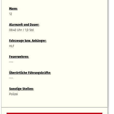
Mann:
12
Alarmzeit und Dauer:
08:40 Uhr / 1,0 Std.
Fahrzeuge bzw.
A
nhänger
:
HLF
Feuerwehren:
---
Überörtliche Führungskräfte:
---
Sonstige Stellen:
Polizei