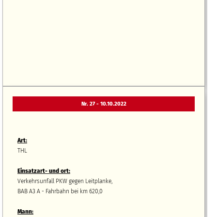
Nr. 27 - 10.10.2022
Art:
THL
Einsatzart- und ort:
Verkehrsunfall PKW gegen Leitplanke,
BAB A3 A - Fahrbahn bei km 620,0
Mann: