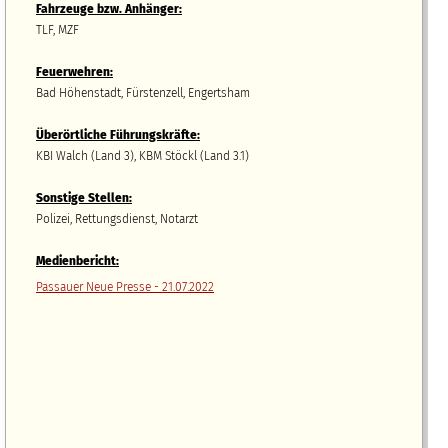
Fahrzeuge bzw.
A
nhänger
:
TLF, MZF
Feuerwehren:
Bad Höhenstadt, Fürstenzell, Engertsham
Überörtliche Führungskräfte:
KBI Walch (Land 3), KBM Stöckl (Land 3.1)
Sonstige Stellen:
Polizei, Rettungsdienst, Notarzt
Medienbericht:
Passauer Neue Presse - 21.07.2022