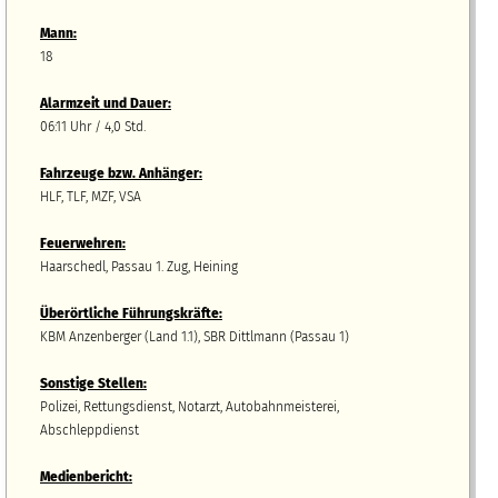
Mann:
18
Alarmzeit und Dauer:
06:11 Uhr / 4,0 Std.
Fahrzeuge bzw.
A
nhänger
:
HLF, TLF, MZF, VSA
Feuerwehren:
Haarschedl, Passau 1. Zug, Heining
Überörtliche Führungskräfte:
KBM Anzenberger (Land 1.1), SBR Dittlmann (Passau 1)
Sonstige Stellen:
Polizei, Rettungsdienst, Notarzt, Autobahnmeisterei,
Abschleppdienst
Medienbericht: