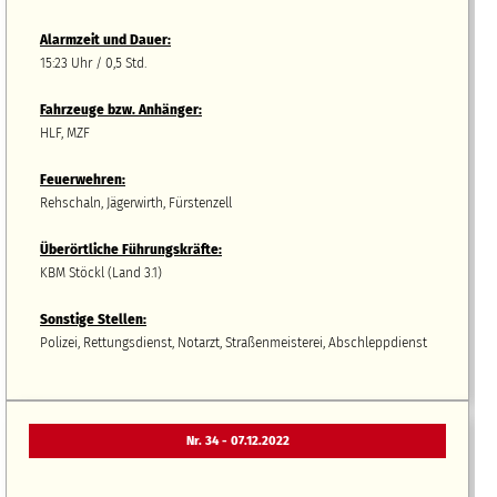
Alarmzeit und Dauer:
15:23 Uhr / 0,5 Std.
Fahrzeuge bzw.
A
nhänger
:
HLF, MZF
Feuerwehren:
Rehschaln, Jägerwirth, Fürstenzell
Überörtliche Führungskräfte:
KBM Stöckl (Land 3.1)
Sonstige Stellen:
Polizei, Rettungsdienst, Notarzt, Straßenmeisterei, Abschleppdienst
Nr. 34 - 07.12.2022