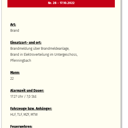
Nr. 28 - 17.10.2022
Art:
Brand
Einsatzart- und ort:
Brandmeldung über Brandmeldeanlage,
Brand in Elektroverteilung im Untergeschoss,
Pfenningbach
Mann:
22
Alarmzeit und Dauer:
17:27 Uhr / 7,0 Std.
Fahrzeuge bzw.
A
nhänger
:
HLF, TLF, MZF, MTW
Feuerwehren: