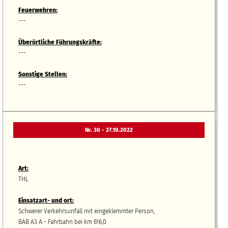
Feuerwehren:
---
Überörtliche Führungskräfte:
---
Sonstige Stellen:
---
Nr. 30 - 27.10.2022
Art:
THL
Einsatzart- und ort:
Schwerer Verkehrsunfall mit eingeklemmter Person,
BAB A3 A - Fahrbahn bei km 616,0