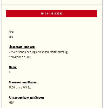
Nr. 31 - 11.11.2022
Art:
THL
Einsatzart- und ort:
Verkehrsabsicherung anlässlich Martinsumzug,
Neukirchen a. Inn
Mann:
4
Alarmzeit und Dauer:
17:00 Uhr / 0,5 Std.
Fahrzeuge bzw.
A
nhänger
:
MZF