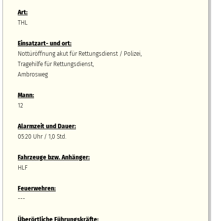
Art:
THL
Einsatzart- und ort:
Nottüröffnung akut für Rettungsdienst / Polizei,
Tragehilfe für Rettungsdienst,
Ambrosweg
Mann:
12
Alarmzeit und Dauer:
05:20 Uhr / 1,0 Std.
Fahrzeuge bzw.
A
nhänger
:
HLF
Feuerwehren:
---
Überörtliche Führungskräfte: