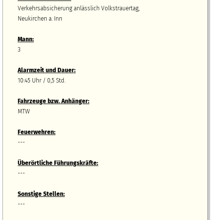
Verkehrsabsicherung anlässlich Volkstrauertag,
Neukirchen a. Inn
Mann:
3
Alarmzeit und Dauer:
10:45 Uhr / 0,5 Std.
Fahrzeuge bzw.
A
nhänger
:
MTW
Feuerwehren:
---
Überörtliche Führungskräfte:
---
Sonstige Stellen:
---